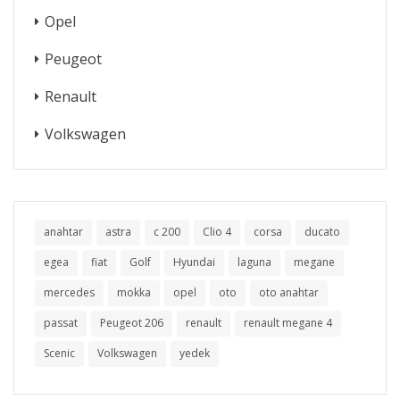
Opel
Peugeot
Renault
Volkswagen
anahtar
astra
c 200
Clio 4
corsa
ducato
egea
fiat
Golf
Hyundai
laguna
megane
mercedes
mokka
opel
oto
oto anahtar
passat
Peugeot 206
renault
renault megane 4
Scenic
Volkswagen
yedek