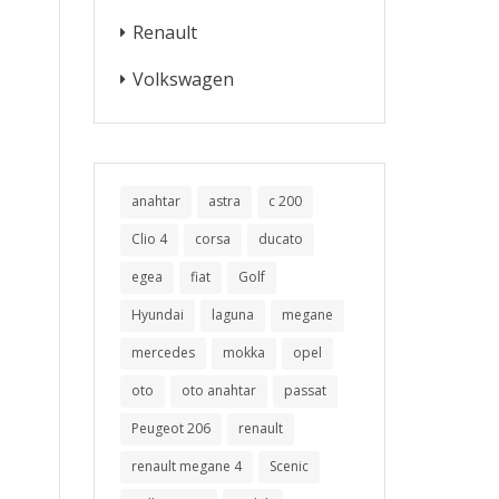
Renault
Volkswagen
anahtar
astra
c 200
Clio 4
corsa
ducato
egea
fiat
Golf
Hyundai
laguna
megane
mercedes
mokka
opel
oto
oto anahtar
passat
Peugeot 206
renault
renault megane 4
Scenic