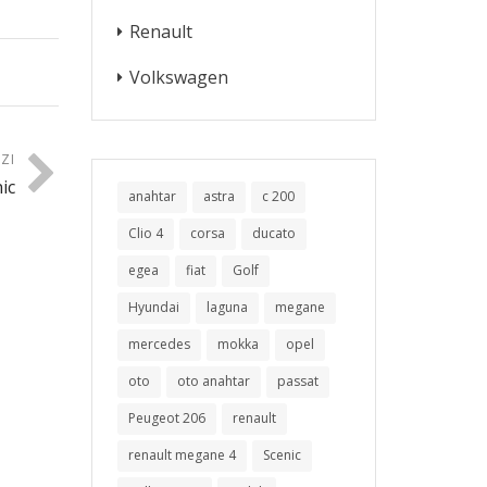
Renault
Volkswagen
ZI
ic
anahtar
astra
c 200
Clio 4
corsa
ducato
egea
fiat
Golf
Hyundai
laguna
megane
mercedes
mokka
opel
oto
oto anahtar
passat
Peugeot 206
renault
renault megane 4
Scenic